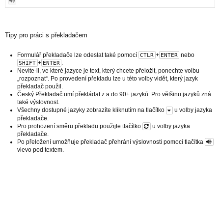
Tipy pro práci s překladačem
Formulář překladače lze odeslat také pomocí
+
nebo
CTLR
ENTER
+
.
SHIFT
ENTER
Nevíte-li, ve které jazyce je text, který chcete přeložit, ponechte volbu
„rozpoznat“. Po provedení překladu lze u této volby vidět, který jazyk
překladač použil.
Český Překladač umí překládat z a do 90+ jazyků. Pro většinu jazyků zná
také výslovnost.
Všechny dostupné jazyky zobrazíte kliknutím na tlačítko
u volby jazyka
překladače.
Pro prohození směru překladu použijte tlačítko
u volby jazyka
překladače.
Po přeložení umožňuje překladač přehrání výslovnosti pomocí tlačítka
vlevo pod textem.