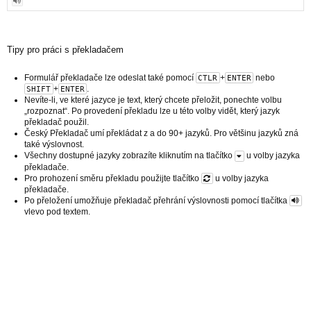
Tipy pro práci s překladačem
Formulář překladače lze odeslat také pomocí
+
nebo
CTLR
ENTER
+
.
SHIFT
ENTER
Nevíte-li, ve které jazyce je text, který chcete přeložit, ponechte volbu
„rozpoznat“. Po provedení překladu lze u této volby vidět, který jazyk
překladač použil.
Český Překladač umí překládat z a do 90+ jazyků. Pro většinu jazyků zná
také výslovnost.
Všechny dostupné jazyky zobrazíte kliknutím na tlačítko
u volby jazyka
překladače.
Pro prohození směru překladu použijte tlačítko
u volby jazyka
překladače.
Po přeložení umožňuje překladač přehrání výslovnosti pomocí tlačítka
vlevo pod textem.