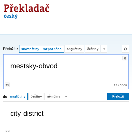
Překladač
Přeložit z
slovenštiny – rozpoznáno
angličtiny
češtiny
13
/
5000
do
angličtiny
češtiny
němčiny
Přeložit
city-district