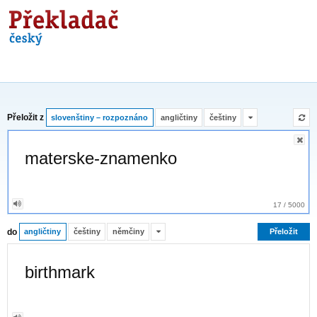
Překladač
Přeložit z
slovenštiny – rozpoznáno
angličtiny
češtiny
17
/
5000
do
angličtiny
češtiny
němčiny
Přeložit
birthmark