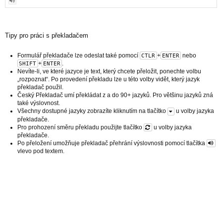
Tipy pro práci s překladačem
Formulář překladače lze odeslat také pomocí
+
nebo
CTLR
ENTER
+
.
SHIFT
ENTER
Nevíte-li, ve které jazyce je text, který chcete přeložit, ponechte volbu
„rozpoznat“. Po provedení překladu lze u této volby vidět, který jazyk
překladač použil.
Český Překladač umí překládat z a do 90+ jazyků. Pro většinu jazyků zná
také výslovnost.
Všechny dostupné jazyky zobrazíte kliknutím na tlačítko
u volby jazyka
překladače.
Pro prohození směru překladu použijte tlačítko
u volby jazyka
překladače.
Po přeložení umožňuje překladač přehrání výslovnosti pomocí tlačítka
vlevo pod textem.