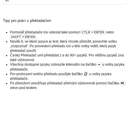
Tipy pro práci s překladačem
Formulář překladače lze odeslat také pomocí
+
nebo
CTLR
ENTER
+
.
SHIFT
ENTER
Nevíte-li, ve které jazyce je text, který chcete přeložit, ponechte volbu
„rozpoznat“. Po provedení překladu lze u této volby vidět, který jazyk
překladač použil.
Český Překladač umí překládat z a do 90+ jazyků. Pro většinu jazyků zná
také výslovnost.
Všechny dostupné jazyky zobrazíte kliknutím na tlačítko
u volby jazyka
překladače.
Pro prohození směru překladu použijte tlačítko
u volby jazyka
překladače.
Po přeložení umožňuje překladač přehrání výslovnosti pomocí tlačítka
vlevo pod textem.