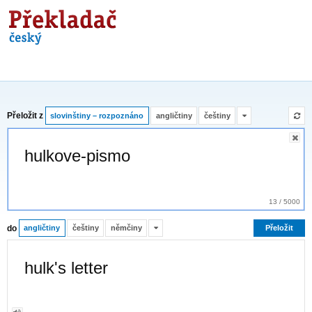
Překladač
Přeložit z
slovinštiny – rozpoznáno
angličtiny
češtiny
13
/
5000
do
angličtiny
češtiny
němčiny
Přeložit
hulk's letter