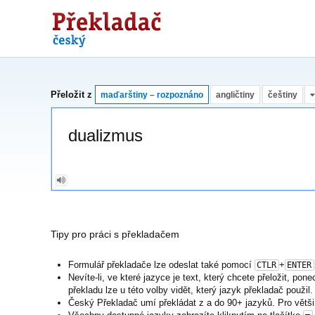
Překladač
Přeložit z
maďarštiny – rozpoznáno
angličtiny
češtiny
Tipy pro práci s překladačem
Formulář překladače lze odeslat také pomocí
+
CTLR
ENTER
Nevíte-li, ve které jazyce je text, který chcete přeložit, po
překladu lze u této volby vidět, který jazyk překladač použil.
Český Překladač umí překládat z a do 90+ jazyků. Pro větši