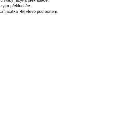
u volby jazyka překladače.
azyka překladače.
cí tlačítka
vlevo pod textem.