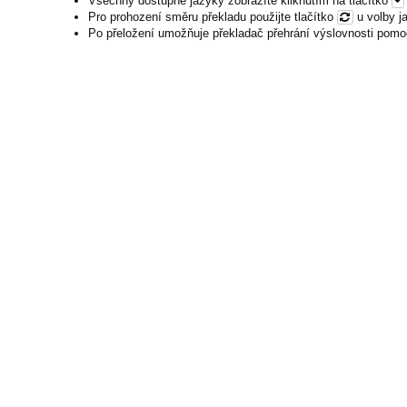
Všechny dostupné jazyky zobrazíte kliknutím na tlačítko
Pro prohození směru překladu použijte tlačítko
u volby j
Po přeložení umožňuje překladač přehrání výslovnosti pomo