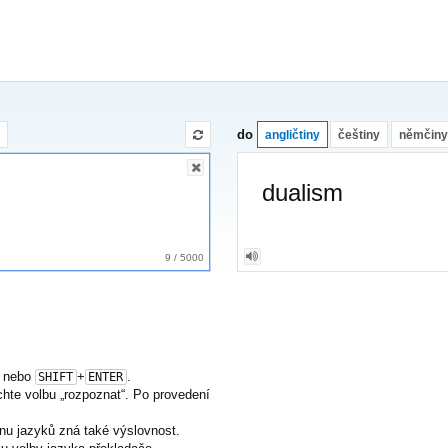
do
angličtiny
češtiny
němčiny
dualism
9
/
5000
nebo
+
.
SHIFT
ENTER
nechte volbu „rozpoznat“. Po provedení
nu jazyků zná také výslovnost.