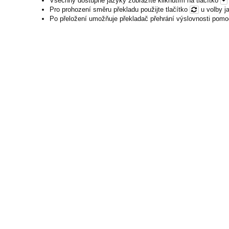
Všechny dostupné jazyky zobrazíte kliknutím na tlačítko
Pro prohození směru překladu použijte tlačítko
u volby j
Po přeložení umožňuje překladač přehrání výslovnosti pomo