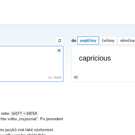
do
angličtiny
češtiny
němčiny
capricious
11
/
5000
nebo
+
.
SHIFT
ENTER
nechte volbu „rozpoznat“. Po provedení
nu jazyků zná také výslovnost.