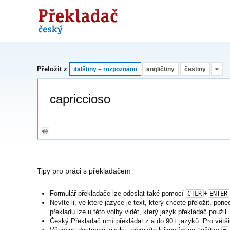
Překladač
Přeložit z
italštiny – rozpoznáno
angličtiny
češtiny
Tipy pro práci s překladačem
Formulář překladače lze odeslat také pomocí
+
CTLR
ENTER
Nevíte-li, ve které jazyce je text, který chcete přeložit, po
překladu lze u této volby vidět, který jazyk překladač použil.
Český Překladač umí překládat z a do 90+ jazyků. Pro větši