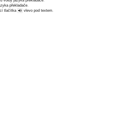
u volby jazyka překladače.
azyka překladače.
cí tlačítka
vlevo pod textem.