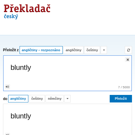
Překladač
Přeložit z
angličtiny – rozpoznáno
angličtiny
češtiny
7
/
5000
do
angličtiny
češtiny
němčiny
Přeložit
bluntly