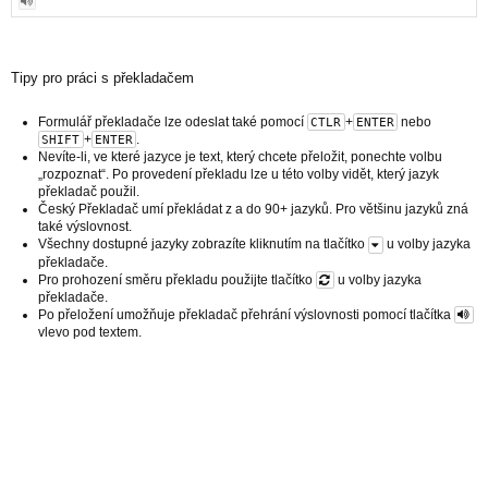
Tipy pro práci s překladačem
Formulář překladače lze odeslat také pomocí
+
nebo
CTLR
ENTER
+
.
SHIFT
ENTER
Nevíte-li, ve které jazyce je text, který chcete přeložit, ponechte volbu
„rozpoznat“. Po provedení překladu lze u této volby vidět, který jazyk
překladač použil.
Český Překladač umí překládat z a do 90+ jazyků. Pro většinu jazyků zná
také výslovnost.
Všechny dostupné jazyky zobrazíte kliknutím na tlačítko
u volby jazyka
překladače.
Pro prohození směru překladu použijte tlačítko
u volby jazyka
překladače.
Po přeložení umožňuje překladač přehrání výslovnosti pomocí tlačítka
vlevo pod textem.