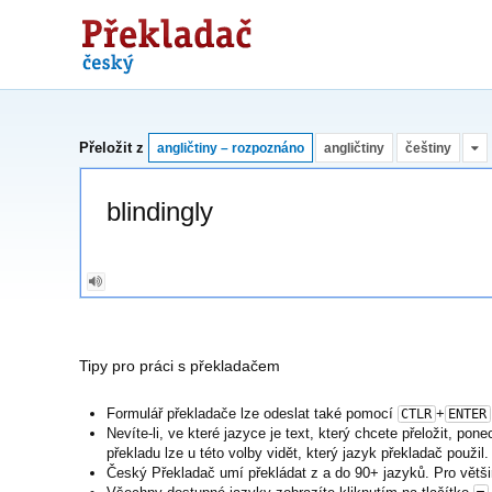
Překladač
Přeložit z
angličtiny – rozpoznáno
angličtiny
češtiny
Tipy pro práci s překladačem
Formulář překladače lze odeslat také pomocí
+
CTLR
ENTER
Nevíte-li, ve které jazyce je text, který chcete přeložit, po
překladu lze u této volby vidět, který jazyk překladač použil.
Český Překladač umí překládat z a do 90+ jazyků. Pro větši