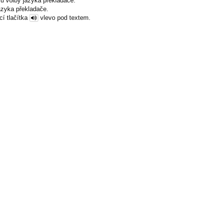
u volby jazyka překladače.
azyka překladače.
cí tlačítka
vlevo pod textem.