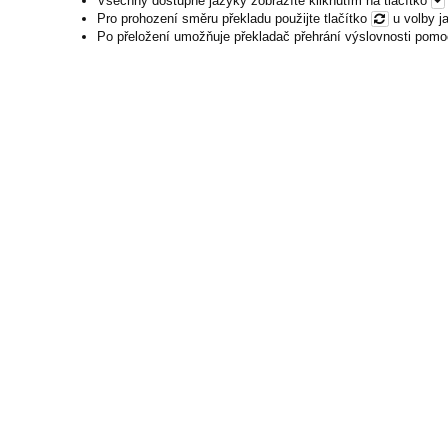
Všechny dostupné jazyky zobrazíte kliknutím na tlačítko
Pro prohození směru překladu použijte tlačítko
u volby j
Po přeložení umožňuje překladač přehrání výslovnosti pomo