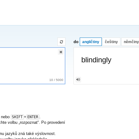
do
angličtiny
češtiny
němčiny
blindingly
10
/
5000
nebo
+
.
SHIFT
ENTER
nechte volbu „rozpoznat“. Po provedení
nu jazyků zná také výslovnost.