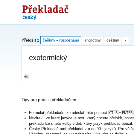
Překladač
Přeložit z
češtiny – rozpoznáno
angličtiny
češtiny
Tipy pro práci s překladačem
Formulář překladače lze odeslat také pomocí
+
CTLR
ENTER
Nevíte-li, ve které jazyce je text, který chcete přeložit, po
překladu lze u této volby vidět, který jazyk překladač použil.
Český Překladač umí překládat z a do 90+ jazyků. Pro větši