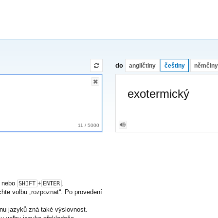
do
angličtiny
češtiny
němčiny
exotermický
11
/
5000
nebo
+
.
SHIFT
ENTER
nechte volbu „rozpoznat“. Po provedení
nu jazyků zná také výslovnost.