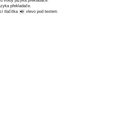
u volby jazyka překladače.
azyka překladače.
cí tlačítka
vlevo pod textem.