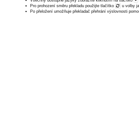
Všechny dostupné jazyky zobrazíte kliknutím na tlačítko
Pro prohození směru překladu použijte tlačítko
u volby j
Po přeložení umožňuje překladač přehrání výslovnosti pomo