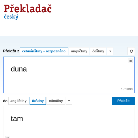
Překladač
Přeložit z
cebuánštiny – rozpoznáno
angličtiny
češtiny
4
/
5000
do
angličtiny
češtiny
němčiny
Přeložit
tam