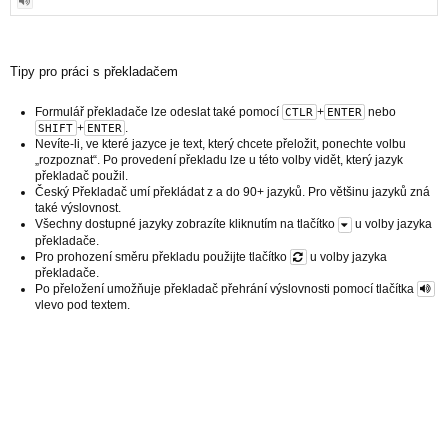
Tipy pro práci s překladačem
Formulář překladače lze odeslat také pomocí
+
nebo
CTLR
ENTER
+
.
SHIFT
ENTER
Nevíte-li, ve které jazyce je text, který chcete přeložit, ponechte volbu
„rozpoznat“. Po provedení překladu lze u této volby vidět, který jazyk
překladač použil.
Český Překladač umí překládat z a do 90+ jazyků. Pro většinu jazyků zná
také výslovnost.
Všechny dostupné jazyky zobrazíte kliknutím na tlačítko
u volby jazyka
překladače.
Pro prohození směru překladu použijte tlačítko
u volby jazyka
překladače.
Po přeložení umožňuje překladač přehrání výslovnosti pomocí tlačítka
vlevo pod textem.