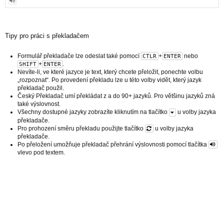
Tipy pro práci s překladačem
Formulář překladače lze odeslat také pomocí
+
nebo
CTLR
ENTER
+
.
SHIFT
ENTER
Nevíte-li, ve které jazyce je text, který chcete přeložit, ponechte volbu
„rozpoznat“. Po provedení překladu lze u této volby vidět, který jazyk
překladač použil.
Český Překladač umí překládat z a do 90+ jazyků. Pro většinu jazyků zná
také výslovnost.
Všechny dostupné jazyky zobrazíte kliknutím na tlačítko
u volby jazyka
překladače.
Pro prohození směru překladu použijte tlačítko
u volby jazyka
překladače.
Po přeložení umožňuje překladač přehrání výslovnosti pomocí tlačítka
vlevo pod textem.