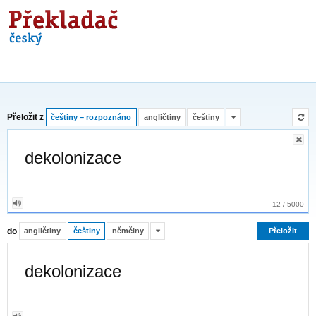
Překladač
Přeložit z
češtiny – rozpoznáno
angličtiny
češtiny
12
/
5000
do
angličtiny
češtiny
němčiny
Přeložit
dekolonizace