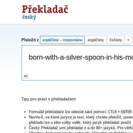
Překladač
Přeložit z
angličtiny – rozpoznáno
angličtiny
češtiny
Tipy pro práci s překladačem
Formulář překladače lze odeslat také pomocí
+
CTLR
ENTER
Nevíte-li, ve které jazyce je text, který chcete přeložit, po
překladu lze u této volby vidět, který jazyk překladač použil.
Český Překladač umí překládat z a do 90+ jazyků. Pro větši