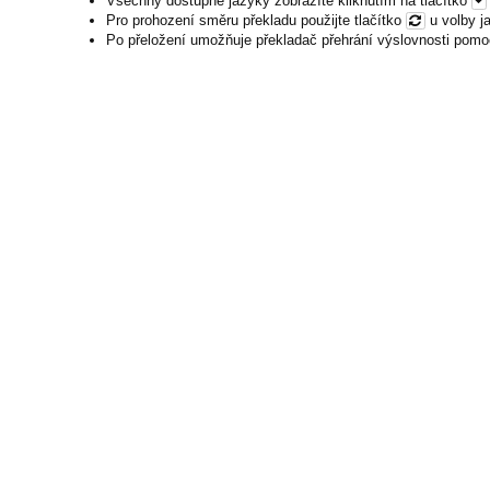
Všechny dostupné jazyky zobrazíte kliknutím na tlačítko
Pro prohození směru překladu použijte tlačítko
u volby j
Po přeložení umožňuje překladač přehrání výslovnosti pomo