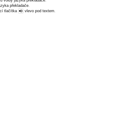
u volby jazyka překladače.
azyka překladače.
cí tlačítka
vlevo pod textem.