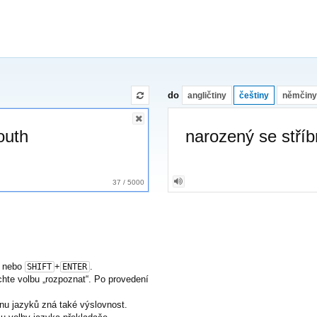
do
angličtiny
češtiny
němčiny
narozený se stříb
37
/
5000
nebo
+
.
SHIFT
ENTER
nechte volbu „rozpoznat“. Po provedení
nu jazyků zná také výslovnost.