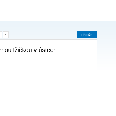
Přeložit
rnou lžičkou v ústech