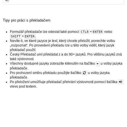
Tipy pro práci s překladačem
Formulář překladače lze odeslat také pomocí
+
nebo
CTLR
ENTER
+
.
SHIFT
ENTER
Nevíte-li, ve které jazyce je text, který chcete přeložit, ponechte volbu
„rozpoznat“. Po provedení překladu lze u této volby vidět, který jazyk
překladač použil.
Český Překladač umí překládat z a do 90+ jazyků. Pro většinu jazyků zná
také výslovnost.
Všechny dostupné jazyky zobrazíte kliknutím na tlačítko
u volby jazyka
překladače.
Pro prohození směru překladu použijte tlačítko
u volby jazyka
překladače.
Po přeložení umožňuje překladač přehrání výslovnosti pomocí tlačítka
vlevo pod textem.