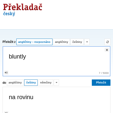
Překladač
Přeložit z
angličtiny – rozpoznáno
angličtiny
češtiny
7
/
5000
do
angličtiny
češtiny
němčiny
Přeložit
na rovinu