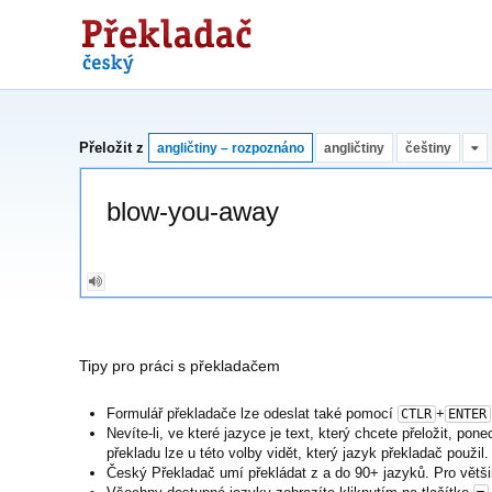
Překladač
Přeložit z
angličtiny – rozpoznáno
angličtiny
češtiny
Tipy pro práci s překladačem
Formulář překladače lze odeslat také pomocí
+
CTLR
ENTER
Nevíte-li, ve které jazyce je text, který chcete přeložit, po
překladu lze u této volby vidět, který jazyk překladač použil.
Český Překladač umí překládat z a do 90+ jazyků. Pro větši