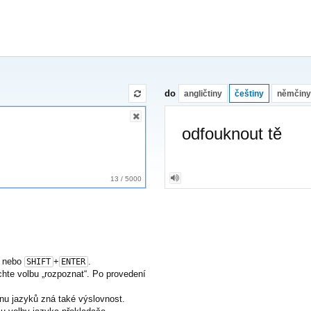
do
angličtiny
češtiny
němčiny
odfouknout tě
13
/
5000
nebo
+
.
SHIFT
ENTER
nechte volbu „rozpoznat“. Po provedení
nu jazyků zná také výslovnost.