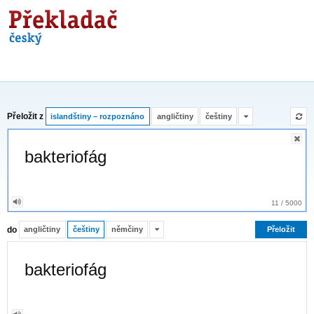
Překladač
Přeložit z
islandštiny – rozpoznáno
angličtiny
češtiny
11
/
5000
do
angličtiny
češtiny
němčiny
Přeložit
bakteriofág