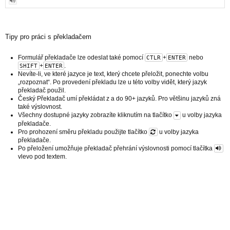
Tipy pro práci s překladačem
Formulář překladače lze odeslat také pomocí
+
nebo
CTLR
ENTER
+
.
SHIFT
ENTER
Nevíte-li, ve které jazyce je text, který chcete přeložit, ponechte volbu
„rozpoznat“. Po provedení překladu lze u této volby vidět, který jazyk
překladač použil.
Český Překladač umí překládat z a do 90+ jazyků. Pro většinu jazyků zná
také výslovnost.
Všechny dostupné jazyky zobrazíte kliknutím na tlačítko
u volby jazyka
překladače.
Pro prohození směru překladu použijte tlačítko
u volby jazyka
překladače.
Po přeložení umožňuje překladač přehrání výslovnosti pomocí tlačítka
vlevo pod textem.