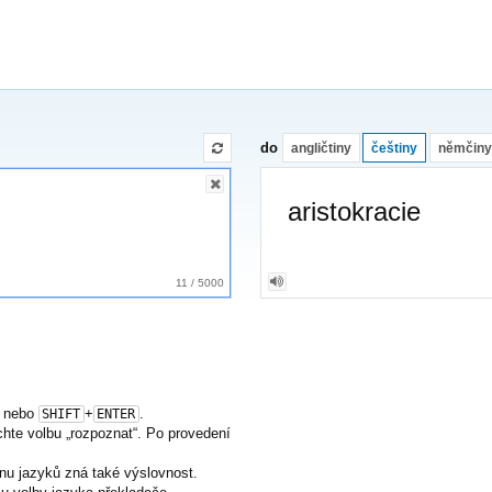
do
angličtiny
češtiny
němčiny
aristokracie
11
/
5000
nebo
+
.
SHIFT
ENTER
nechte volbu „rozpoznat“. Po provedení
nu jazyků zná také výslovnost.