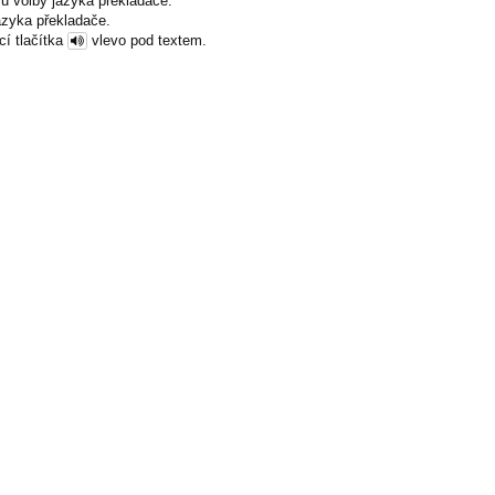
u volby jazyka překladače.
azyka překladače.
cí tlačítka
vlevo pod textem.