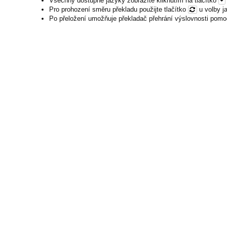
Všechny dostupné jazyky zobrazíte kliknutím na tlačítko
Pro prohození směru překladu použijte tlačítko
u volby j
Po přeložení umožňuje překladač přehrání výslovnosti pomo