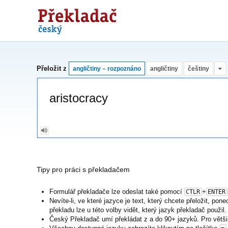
Překladač
Přeložit z
angličtiny – rozpoznáno
angličtiny
češtiny
Tipy pro práci s překladačem
Formulář překladače lze odeslat také pomocí
+
CTLR
ENTER
Nevíte-li, ve které jazyce je text, který chcete přeložit, po
překladu lze u této volby vidět, který jazyk překladač použil.
Český Překladač umí překládat z a do 90+ jazyků. Pro větši