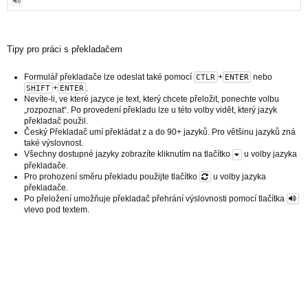
Tipy pro práci s překladačem
Formulář překladače lze odeslat také pomocí
+
nebo
CTLR
ENTER
+
.
SHIFT
ENTER
Nevíte-li, ve které jazyce je text, který chcete přeložit, ponechte volbu
„rozpoznat“. Po provedení překladu lze u této volby vidět, který jazyk
překladač použil.
Český Překladač umí překládat z a do 90+ jazyků. Pro většinu jazyků zná
také výslovnost.
Všechny dostupné jazyky zobrazíte kliknutím na tlačítko
u volby jazyka
překladače.
Pro prohození směru překladu použijte tlačítko
u volby jazyka
překladače.
Po přeložení umožňuje překladač přehrání výslovnosti pomocí tlačítka
vlevo pod textem.