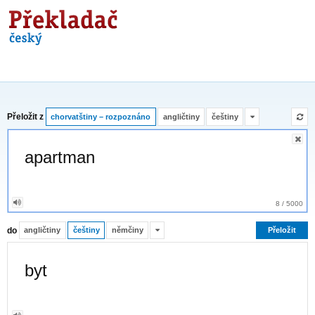
Překladač
Přeložit z
chorvatštiny – rozpoznáno
angličtiny
češtiny
8
/
5000
do
angličtiny
češtiny
němčiny
Přeložit
byt