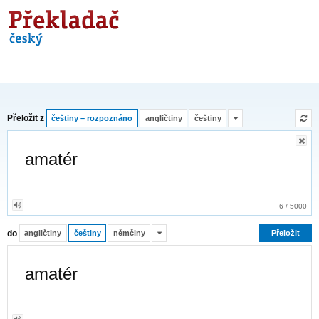
Překladač
Přeložit z
češtiny – rozpoznáno
angličtiny
češtiny
6
/
5000
do
angličtiny
češtiny
němčiny
Přeložit
amatér