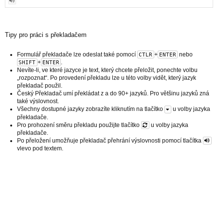
Tipy pro práci s překladačem
Formulář překladače lze odeslat také pomocí
+
nebo
CTLR
ENTER
+
.
SHIFT
ENTER
Nevíte-li, ve které jazyce je text, který chcete přeložit, ponechte volbu
„rozpoznat“. Po provedení překladu lze u této volby vidět, který jazyk
překladač použil.
Český Překladač umí překládat z a do 90+ jazyků. Pro většinu jazyků zná
také výslovnost.
Všechny dostupné jazyky zobrazíte kliknutím na tlačítko
u volby jazyka
překladače.
Pro prohození směru překladu použijte tlačítko
u volby jazyka
překladače.
Po přeložení umožňuje překladač přehrání výslovnosti pomocí tlačítka
vlevo pod textem.